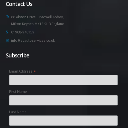
Contact Us
66 Alston Drive, Bradwell Abbey,
Milton Keynes MK13 9HB.England
01908-976159
info@acautoservices.co.uk
Subscribe
*
Email Address
First Name
Last Name