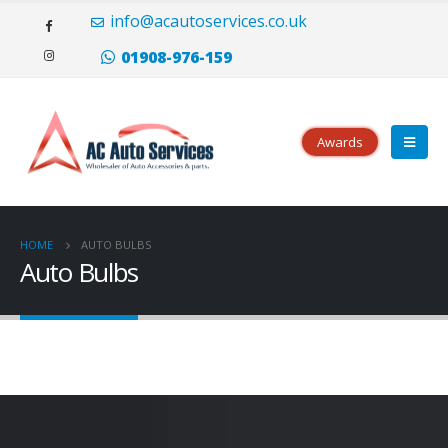
Il portoghese a carica manuale Eight Days è disponibile sia in oro rosso
info@acautoservices.co.uk
(20.000 CHF) che in acciaio inossidabile (10.500 CHF), con opzioni di
quadrante argentato o nero.
replica rolex
Tutti i modelli hanno le lancette
01908-976-159
e i numeri applicati che sei abituato a vedere dalla famiglia portoghese.
Awards
HOME
AUTO BULBS
Auto Bulbs