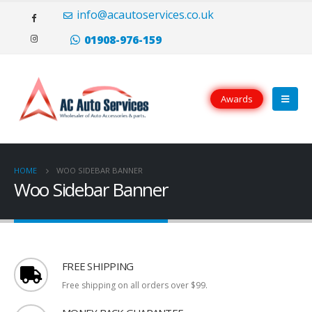
Il portoghese a carica manuale Eight Days è disponibile sia in oro rosso
info@acautoservices.co.uk
(20.000 CHF) che in acciaio inossidabile (10.500 CHF), con opzioni di
quadrante argentato o nero.
replica rolex
Tutti i modelli hanno le lancette
01908-976-159
e i numeri applicati che sei abituato a vedere dalla famiglia portoghese.
Awards
HOME
WOO SIDEBAR BANNER
Woo Sidebar Banner
FREE SHIPPING
Free shipping on all orders over $99.