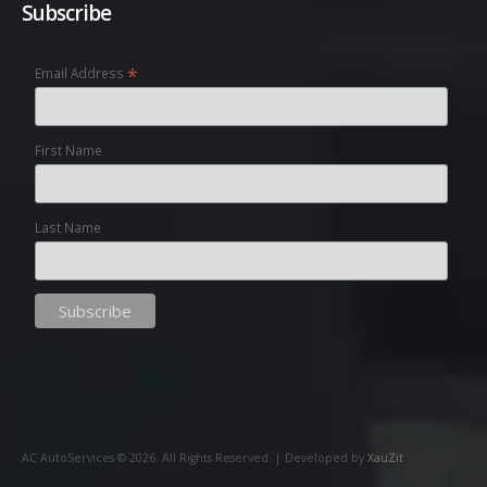
Subscribe
*
Email Address
First Name
Last Name
AC AutoServices ©
2026
. All Rights Reserved. | Developed by
XauZit