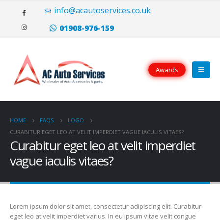
Il portoghese a carica manuale Eight Days è disponibile sia in oro rosso
info@acautoservices.co.uk
(20.000 CHF) che in acciaio inossidabile (10.500 CHF), con opzioni di
quadrante argentato o nero.
replica rolex
Tutti i modelli hanno le lancette
01908-976-159
e i numeri applicati che sei abituato a vedere dalla famiglia portoghese.
Awards
HOME
FAQS
LOGO
CURABITUR EGET LEO AT VELIT IMPERDIET VAGUE IACULIS VITAES?
Curabitur eget leo at velit imperdiet
vague iaculis vitaes?
Lorem ipsum dolor sit amet, consectetur adipiscing elit. Curabitur
eget leo at velit imperdiet varius. In eu ipsum vitae velit congue