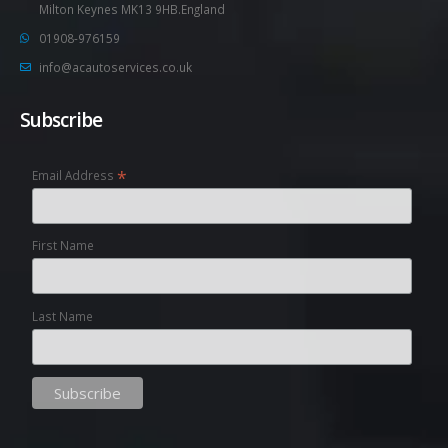
Milton Keynes MK13 9HB.England
01908-976159
info@acautoservices.co.uk
Subscribe
*
Email Address
First Name
Last Name