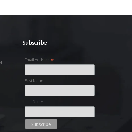
Subscribe
,
*
Email Address
nd
First Name
Last Name