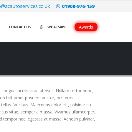
 di quadrante argentato o nero.
replica rolex
Tutti i modelli hanno le
o@acautoservices.co.uk
01908-976-159
Awards
S
CONTACT US
WHATSAPP
t congue iaculis vitae at risus. Nullam tortor nunc,
orci sit amet posuere auctor, orci eros
ellus faucibus. Maecenas dolor elit, pulvinar eu
rhoncus vitae, semper a massa. Vivamus ullamcorper,
vel tempor nec, egestas at massa. Aenean pulvinar,