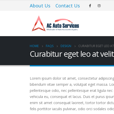
Il portoghese a carica manuale Eight Days è disponibile sia in oro ro
About Us
Contact Us
lancette e i numeri applicati che sei abituato a vedere dalla famiglia 
HOME
FAQS
DESIGN
CURABITUR EGET LEO AT 
Curabitur eget leo at velit
Lorem ipsum dolor sit amet, consectetur adipiscing el
bibendum vitae semper a, volutpat eget massa. Lorem
pellentesque odio, nec pellentesque erat ligula nec
vehicula eu, consequat et lacus. Duis et purus ipsu
enim sit amet consequat laoreet, tortor tortor dict
felis porttitor iaculis pulvinar, odio orci sodales odi