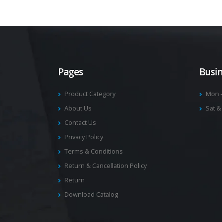
Pages
Busi
Product Category
Mon –
About Us
Sat &
Contact Us
Privacy Policy
Terms & Conditions
Return & Cancellation Policy
Return
Download Catalog