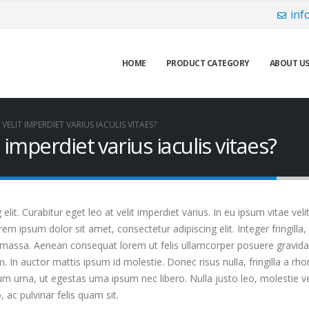
sso (20.000 CHF) che in acciaio inossidabile (10.500 CHF), con opzioni
inf
portoghese.
HOME
PRODUCT CATEGORY
ABOUT U
VELIT IMPERDIET VARIUS IACULIS VITAES?
 imperdiet varius iaculis vitaes?
it. Curabitur eget leo at velit imperdiet varius. In eu ipsum vitae veli
 ipsum dolor sit amet, consectetur adipiscing elit. Integer fringilla, 
 massa. Aenean consequat lorem ut felis ullamcorper posuere gravida t
m. In auctor mattis ipsum id molestie. Donec risus nulla, fringilla a 
um urna, ut egestas urna ipsum nec libero. Nulla justo leo, molestie 
o, ac pulvinar felis quam sit.