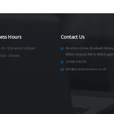
ness Hours
Contact Us
 Fri : 9.30 am to 5.00 pm
66 Alston Drive, Bradwell Abbey
Milton Keynes MK13 9HB.Engla
 Sun : Closed
01908-976159
info@acautoservices.co.uk