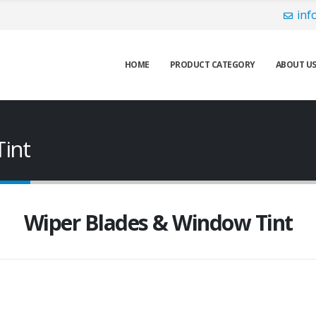
sso (20.000 CHF) che in acciaio inossidabile (10.500 CHF), con opzioni
inf
portoghese.
HOME
PRODUCT CATEGORY
ABOUT U
int
Wiper Blades & Window Tint