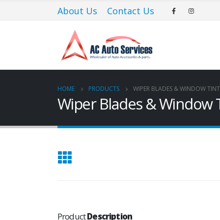
Il portoghese a carica manuale Eight Days è disponibile sia in oro ro
About Us
Contact Us
lancette e i numeri applicati che sei abituato a vedere dalla famiglia 
HOME
PRODUCTS
WIPER BLADES & WINDOW TINT
Wiper Blades & Window T
Product
Description