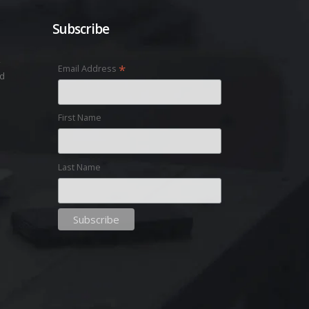
Subscribe
,
*
Email Address
nd
First Name
Last Name