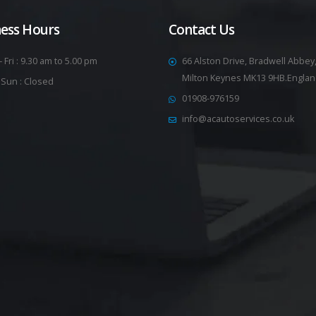
ness Hours
Contact Us
 Fri : 9.30 am to 5.00 pm
66 Alston Drive, Bradwell Abbey
Milton Keynes MK13 9HB.Engla
 Sun : Closed
01908-976159
info@acautoservices.co.uk