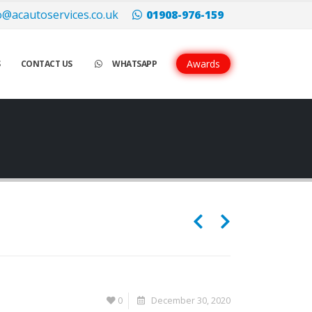
 di quadrante argentato o nero.
replica rolex
Tutti i modelli hanno le
o@acautoservices.co.uk
01908-976-159
Awards
S
CONTACT US
WHATSAPP
0
December 30, 2020